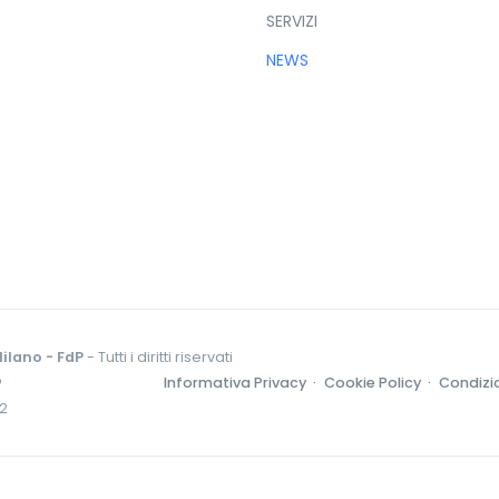
SERVIZI
NEWS
ilano - FdP
- Tutti i diritti riservati
o
Informativa Privacy ·
Cookie Policy ·
Condizio
52