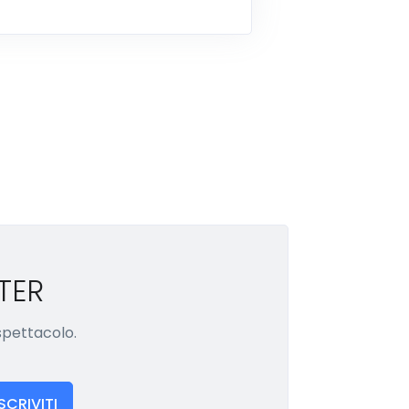
TER
 spettacolo.
ISCRIVITI