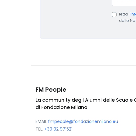
letta l'
In
delle Ne
FM People
La community degli Alumni delle Scuole 
di Fondazione Milano
EMAIL
fmpeople@fondazionemilano.eu
TEL.
+39 02 971521