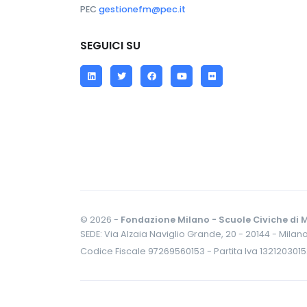
PEC
gestionefm@pec.it
SEGUICI SU
LinkedIn
Twitter
Facebook
YouTube
Flickr
© 2026 -
Fondazione Milano - Scuole Civiche di M
SEDE: Via Alzaia Naviglio Grande, 20 - 20144 - Milan
Codice Fiscale 97269560153 - Partita Iva 132120301