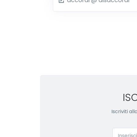
accordi @ disaccordi
IS
Iscriviti a
Email