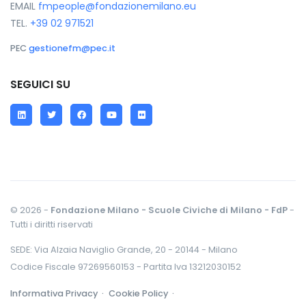
EMAIL
fmpeople@fondazionemilano.eu
TEL.
+39 02 971521
PEC
gestionefm@pec.it
SEGUICI SU
LinkedIn
Twitter
Facebook
YouTube
Flickr
© 2026 -
Fondazione Milano - Scuole Civiche di Milano - FdP
-
Tutti i diritti riservati
SEDE: Via Alzaia Naviglio Grande, 20 - 20144 - Milano
Codice Fiscale 97269560153 - Partita Iva 13212030152
Informativa Privacy ·
Cookie Policy ·