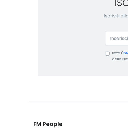
IS
Iscriviti a
Email
letta l'
In
delle Ne
FM People