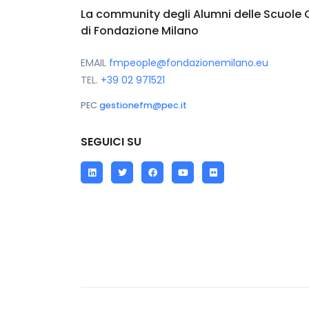
La community degli Alumni delle Scuole 
di Fondazione Milano
EMAIL
fmpeople@fondazionemilano.eu
TEL.
+39 02 971521
PEC
gestionefm@pec.it
SEGUICI SU
LinkedIn
Twitter
Facebook
YouTube
Flickr