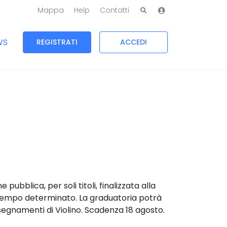
Mappa
Help
Contatti
WS
REGISTRATI
ACCEDI
bblica, per soli titoli, finalizzata alla
 a tempo determinato. La graduatoria potrà
 insegnamenti di Violino. Scadenza 18 agosto.