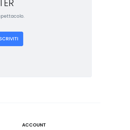
TER
 spettacolo.
ISCRIVITI
ACCOUNT