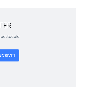
TER
 spettacolo.
ISCRIVITI