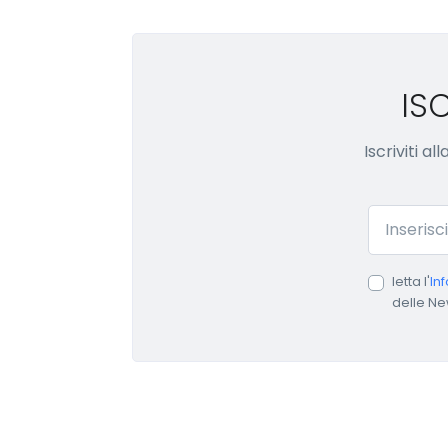
IS
Iscriviti a
Email
letta l'
In
delle Ne