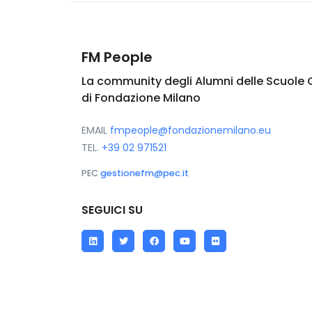
FM People
La community degli Alumni delle Scuole 
di Fondazione Milano
EMAIL
fmpeople@fondazionemilano.eu
TEL.
+39 02 971521
PEC
gestionefm@pec.it
SEGUICI SU
LinkedIn
Twitter
Facebook
YouTube
Flickr