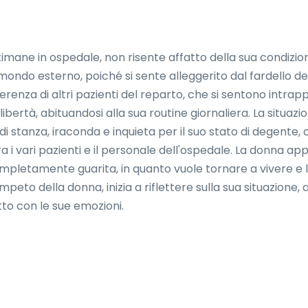
mane in ospedale, non risente affatto della sua condizione 
 mondo esterno, poiché si sente alleggerito dal fardello de
erenza di altri pazienti del reparto, che si sentono intrapp
libertà, abituandosi alla sua routine giornaliera. La situ
 stanza, iraconda e inquieta per il suo stato di degente, c
tra i vari pazienti e il personale dell'ospedale. La donna a
mpletamente guarita, in quanto vuole tornare a vivere e la
mpeto della donna, inizia a riflettere sulla sua situazione
o con le sue emozioni.