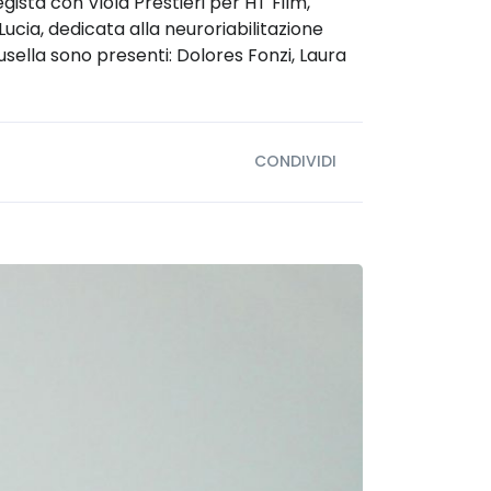
gista con Viola Prestieri per HT Film,
cia, dedicata alla neuroriabilitazione
usella sono presenti: Dolores Fonzi, Laura
CONDIVIDI