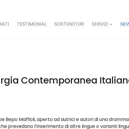
MATI
TESTIMONIAL
SOSTENITORI
SERVIZI
NE
rgia Contemporanea Italia
e Bepo Maffioli, aperto ad autrici e autori di una drammatur
he prevedano l’inserimento di altre lingue o varianti li