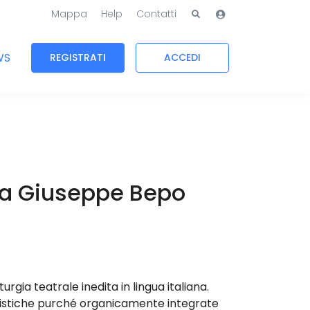
Mappa
Help
Contatti
WS
REGISTRATI
ACCEDI
na Giuseppe Bepo
gia teatrale inedita in lingua italiana.
nguistiche purché organicamente integrate