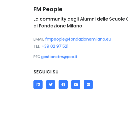
FM People
La community degli Alumni delle Scuole 
di Fondazione Milano
EMAIL
fmpeople@fondazionemilano.eu
TEL.
+39 02 971521
PEC
gestionefm@pec.it
SEGUICI SU
LinkedIn
Twitter
Facebook
YouTube
Flickr