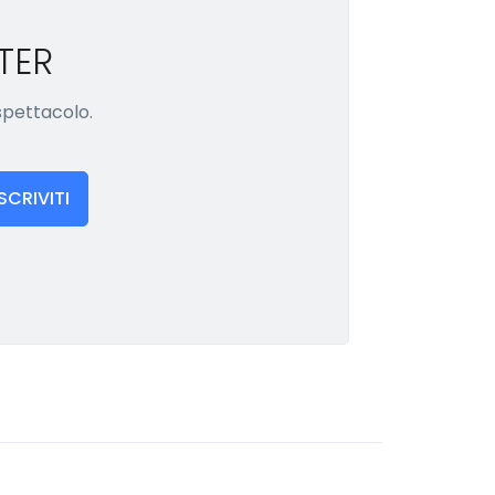
TER
 spettacolo.
ISCRIVITI