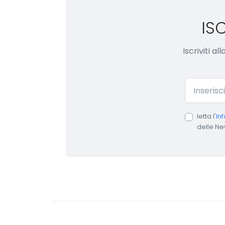
IS
Iscriviti a
Email
letta l'
In
delle Ne