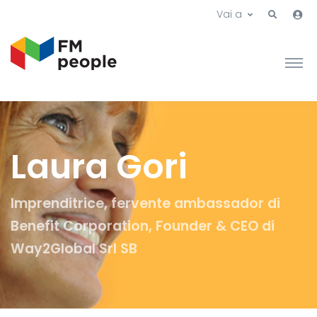
Vai a
Laura Gori
Imprenditrice, fervente ambassador di
Benefit Corporation, Founder & CEO di
Way2Global Srl SB