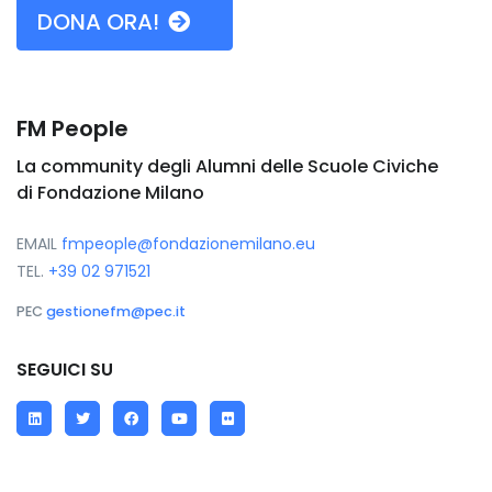
DONA ORA!
FM People
La community degli Alumni delle Scuole Civiche
di Fondazione Milano
EMAIL
fmpeople@fondazionemilano.eu
TEL.
+39 02 971521
PEC
gestionefm@pec.it
SEGUICI SU
LinkedIn
Twitter
Facebook
YouTube
Flickr