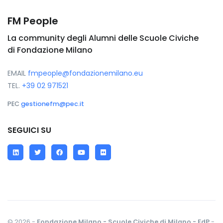
FM People
La community degli Alumni delle Scuole Civiche
di Fondazione Milano
EMAIL
fmpeople@fondazionemilano.eu
TEL.
+39 02 971521
PEC
gestionefm@pec.it
SEGUICI SU
LinkedIn
Twitter
Facebook
YouTube
Flickr
© 2026 -
Fondazione Milano - Scuole Civiche di Milano - FdP
-