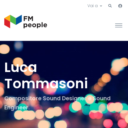
Vai a
Luca
Tommasoni
Compositore Sound Designer e Sound
Engineer.