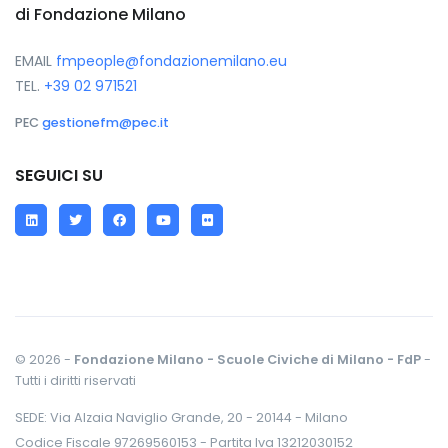
di Fondazione Milano
EMAIL
fmpeople@fondazionemilano.eu
TEL.
+39 02 971521
PEC
gestionefm@pec.it
SEGUICI SU
LinkedIn
Twitter
Facebook
YouTube
Flickr
© 2026 -
Fondazione Milano - Scuole Civiche di Milano - FdP
-
Tutti i diritti riservati
SEDE: Via Alzaia Naviglio Grande, 20 - 20144 - Milano
Codice Fiscale 97269560153 - Partita Iva 13212030152