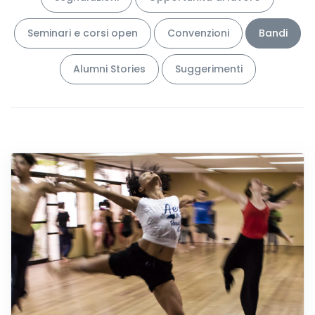
Seminari e corsi open
Convenzioni
Bandi
Alumni Stories
Suggerimenti