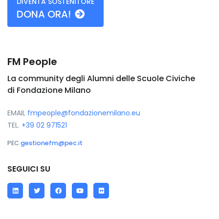
DIVENTA SOSTENITORE
DONA ORA!
FM People
La community degli Alumni delle Scuole Civiche
di Fondazione Milano
EMAIL
fmpeople@fondazionemilano.eu
TEL.
+39 02 971521
PEC
gestionefm@pec.it
SEGUICI SU
LinkedIn
Twitter
Facebook
YouTube
Flickr