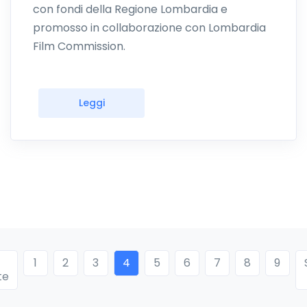
con fondi della Regione Lombardia e
promosso in collaborazione con Lombardia
Film Commission.
Leggi
1
2
3
4
5
6
7
8
9
«
te