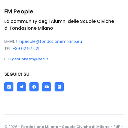
FM People
La community degli Alumni delle Scuole Civiche
di Fondazione Milano
EMAIL
fmpeople@fondazionemilano.eu
TEL.
+39 02 971521
PEC
gestionefm@pec.it
SEGUICI SU
LinkedIn
Twitter
Facebook
YouTube
Flickr
© 2026 -
Fondazione Milano - Scuole Civiche di Milano - FdP
-