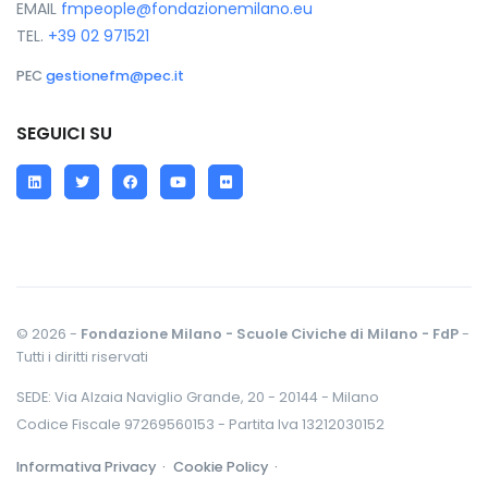
EMAIL
fmpeople@fondazionemilano.eu
TEL.
+39 02 971521
PEC
gestionefm@pec.it
SEGUICI SU
LinkedIn
Twitter
Facebook
YouTube
Flickr
© 2026 -
Fondazione Milano - Scuole Civiche di Milano - FdP
-
Tutti i diritti riservati
SEDE: Via Alzaia Naviglio Grande, 20 - 20144 - Milano
Codice Fiscale 97269560153 - Partita Iva 13212030152
Informativa Privacy ·
Cookie Policy ·