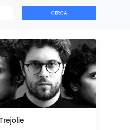
CERCA
Trejolie