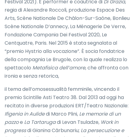
Festival 2021). È performer e coautrice di
Di Grazia
,
regia di Alexandre Roccoli, produzione Espace Des
Arts, Scène Nationale De Châlon-Sur-Saône, Bonlieu
Scène Nationale D’annecy, La Ménagerie De Verre,
Fondazione Campania Dei Festival 2020, Le
Centquatre, Paris. Nel 2015 è stata segnalata al
“premio Hystrio alla vocazione”. È socia fondatrice
della compagnia Le Brugole, con la quale realizza lo
spettacolo
Metafisica dell’amore
, che affronta con
ironia e senza retorica,
il tema dell’omosessualità femminile, vincendo il
premio Scintille Asti Teatro 38. Dal 2013 ad oggi ha
recitato in diverse produzioni ERT/Teatro Nazionale:
Ifigenia in Aulide
di Marco Plini,
Le memorie di un
pazzo
e
La Tartaruga
di Levan Tsuladze,
Work in
progress
di Gianina Cârbunariu;
La persecuzione e