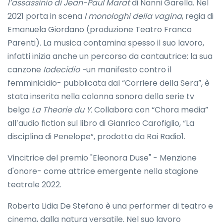
l’assassinio di Jean-Paul Marat
di Nanni Garella. Nel
2021 porta in scena
I monologhi della vagina
, regia di
Emanuela Giordano (produzione Teatro Franco
Parenti). La musica contamina spesso il suo lavoro,
infatti inizia anche un percorso da cantautrice: la sua
canzone
Iodecidio -
un manifesto contro il
femminicidio- pubblicata dal “Corriere della Sera”, è
stata inserita nella colonna sonora della serie tv
belga
La Theorie du Y.
Collabora con “Chora media”
all’audio fiction sul libro di Gianrico Carofiglio, “La
disciplina di Penelope”, prodotta da Rai Radio1.
Vincitrice del premio "Eleonora Duse" - Menzione
d'onore- come attrice emergente nella stagione
teatrale 2022.
Roberta Lidia De Stefano è una performer di teatro e
cinema, dalla natura versatile. Nel suo lavoro