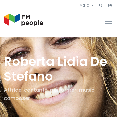
Vai a
Roberta Lidia De
Stefano
Attrice, cantante, performer, music
composer