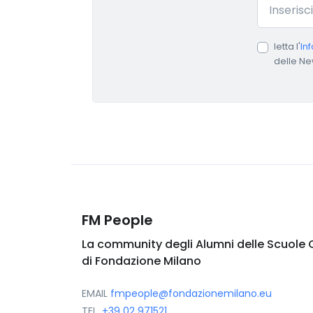
Email
letta l'
In
delle Ne
FM People
La community degli Alumni delle Scuole 
di Fondazione Milano
EMAIL
fmpeople@fondazionemilano.eu
TEL.
+39 02 971521