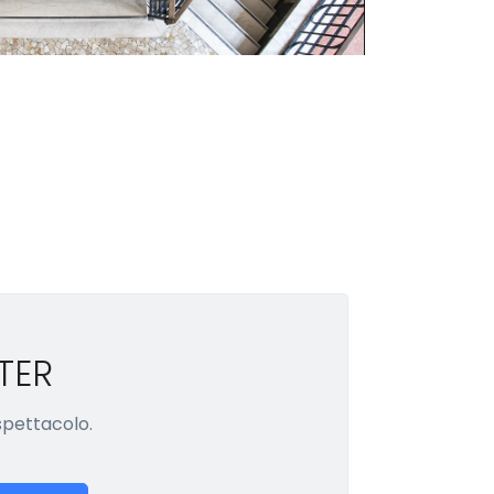
TER
 spettacolo.