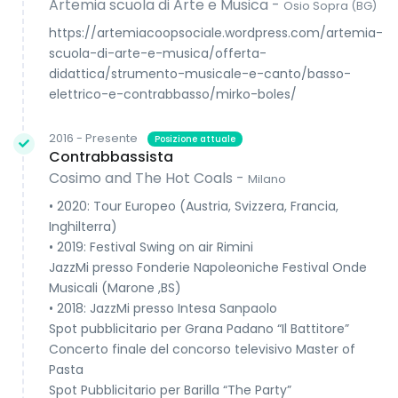
Artemia scuola di Arte e Musica -
Osio Sopra (BG)
https://artemiacoopsociale.wordpress.com/artemia-
scuola-di-arte-e-musica/offerta-
didattica/strumento-musicale-e-canto/basso-
elettrico-e-contrabbasso/mirko-boles/
2016 - Presente
Posizione attuale
Contrabbassista
Cosimo and The Hot Coals -
Milano
• 2020: Tour Europeo (Austria, Svizzera, Francia,
Inghilterra)
• 2019: Festival Swing on air Rimini
JazzMi presso Fonderie Napoleoniche Festival Onde
Musicali (Marone ,BS)
• 2018: JazzMi presso Intesa Sanpaolo
Spot pubblicitario per Grana Padano “Il Battitore”
Concerto finale del concorso televisivo Master of
Pasta
Spot Pubblicitario per Barilla “The Party”