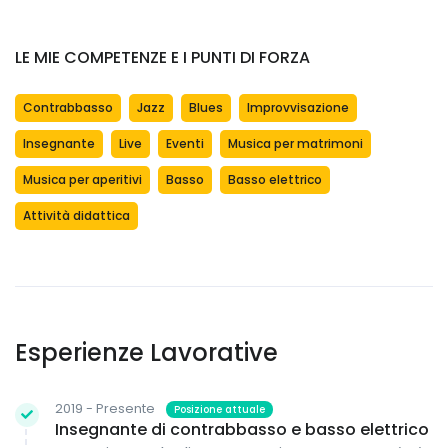
LE MIE COMPETENZE E I PUNTI DI FORZA
Contrabbasso
Jazz
Blues
Improvvisazione
Insegnante
Live
Eventi
Musica per matrimoni
Musica per aperitivi
Basso
Basso elettrico
Attività didattica
Esperienze Lavorative
2019 - Presente
Posizione attuale
Insegnante di contrabbasso e basso elettrico