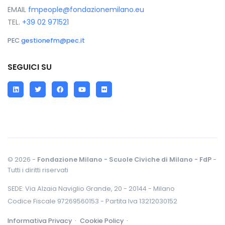
EMAIL
fmpeople@fondazionemilano.eu
TEL.
+39 02 971521
PEC
gestionefm@pec.it
SEGUICI SU
LinkedIn
Twitter
Facebook
YouTube
Flickr
© 2026 -
Fondazione Milano - Scuole Civiche di Milano - FdP
-
Tutti i diritti riservati
SEDE: Via Alzaia Naviglio Grande, 20 - 20144 - Milano
Codice Fiscale 97269560153 - Partita Iva 13212030152
Informativa Privacy ·
Cookie Policy ·