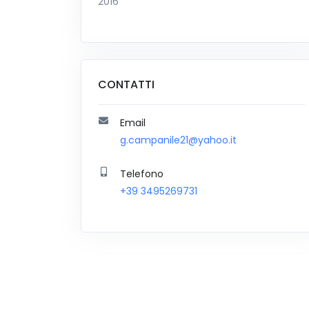
2016
CONTATTI
Email
g.campanile21@yahoo.it
Telefono
+39 3495269731