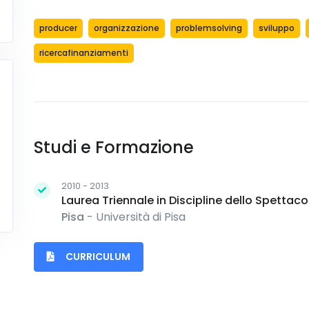
producer
organizzazione
problemsolving
sviluppo
ricercafinanziamenti
Studi e Formazione
2010 - 2013
Laurea Triennale in Discipline dello Spetta
Pisa
- Università di Pisa
CURRICULUM