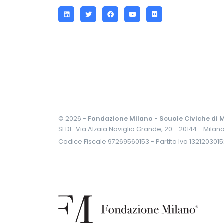
LinkedIn
Twitter
Facebook
YouTube
Flickr
© 2026 -
Fondazione Milano - Scuole Civiche di M
SEDE: Via Alzaia Naviglio Grande, 20 - 20144 - Milan
Codice Fiscale 97269560153 - Partita Iva 132120301