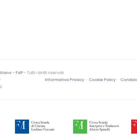
ilano - FdP
- Tutti i diritti riservati
o
Informativa Privacy ·
Cookie Policy ·
Condizio
52