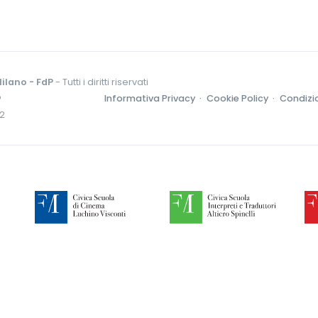
ilano - FdP
- Tutti i diritti riservati
o
Informativa Privacy ·
Cookie Policy ·
Condizio
52