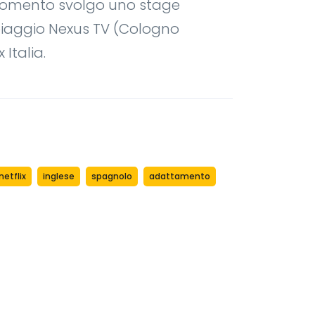
l momento svolgo uno stage
ppiaggio Nexus TV (Cologno
 Italia.
netflix
inglese
spagnolo
adattamento