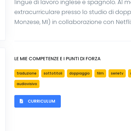
lingue di lavoro inglese e spagnolo. A
extracurriculare presso lo studio di do
Monzese, MI) in collaborazione con Netflix
LE MIE COMPETENZE E I PUNTI DI FORZA
traduzione
sottotitoli
doppiaggio
film
serietv
audiovisivo
CURRICULUM