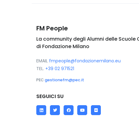
FM People
La community degli Alumni delle Scuole 
di Fondazione Milano
EMAIL
fmpeople@fondazionemilano.eu
TEL.
+39 02 971521
PEC
gestionefm@pec.it
SEGUICI SU
LinkedIn
Twitter
Facebook
YouTube
Flickr