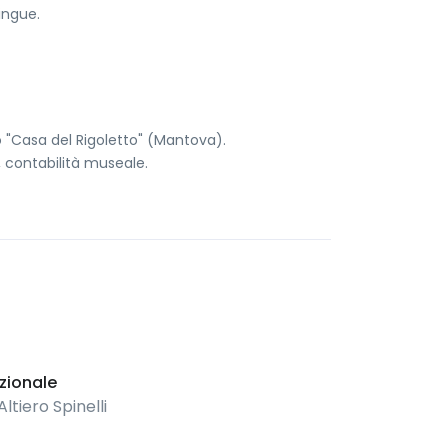
ingue.
co "Casa del Rigoletto" (Mantova).
, contabilità museale.
zionale
ltiero Spinelli