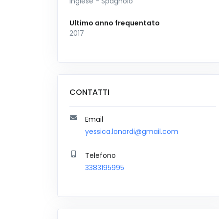
Inglese - Spagnolo
Ultimo anno frequentato
2017
CONTATTI
Email
yessica.lonardi@gmail.com
Telefono
3383195995