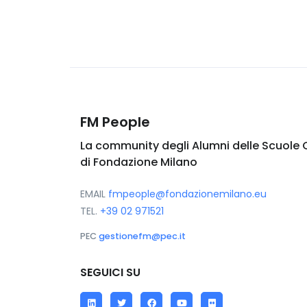
FM People
La community degli Alumni delle Scuole 
di Fondazione Milano
EMAIL
fmpeople@fondazionemilano.eu
TEL.
+39 02 971521
PEC
gestionefm@pec.it
SEGUICI SU
LinkedIn
Twitter
Facebook
YouTube
Flickr