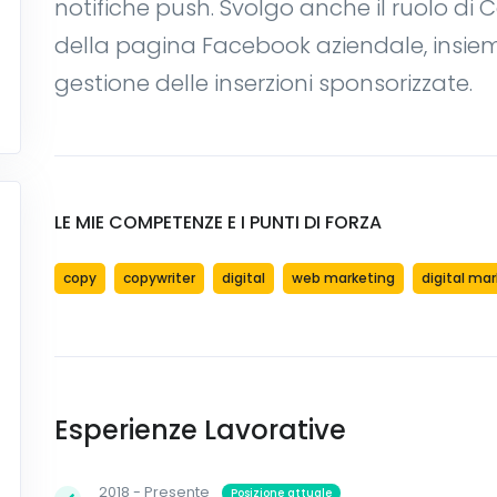
notifiche push. Svolgo anche il ruolo d
della pagina Facebook aziendale, insi
gestione delle inserzioni sponsorizzate.
LE MIE COMPETENZE E I PUNTI DI FORZA
copy
copywriter
digital
web marketing
digital ma
Esperienze Lavorative
2018 - Presente
Posizione attuale