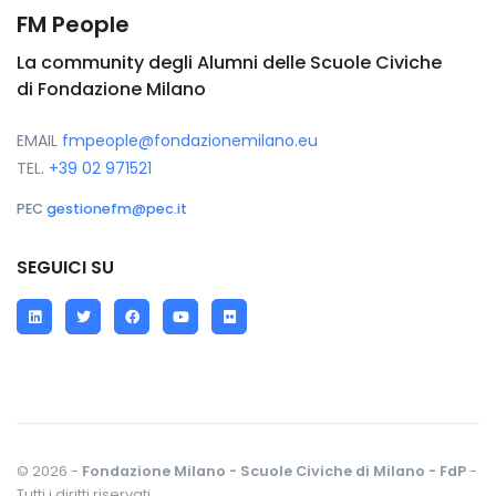
FM People
La community degli Alumni delle Scuole Civiche
di Fondazione Milano
EMAIL
fmpeople@fondazionemilano.eu
TEL.
+39 02 971521
PEC
gestionefm@pec.it
SEGUICI SU
LinkedIn
Twitter
Facebook
YouTube
Flickr
© 2026 -
Fondazione Milano - Scuole Civiche di Milano - FdP
-
Tutti i diritti riservati