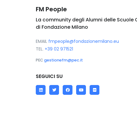
FM People
La community degli Alumni delle Scuole 
di Fondazione Milano
EMAIL
fmpeople@fondazionemilano.eu
TEL.
+39 02 971521
PEC
gestionefm@pec.it
SEGUICI SU
LinkedIn
Twitter
Facebook
YouTube
Flickr