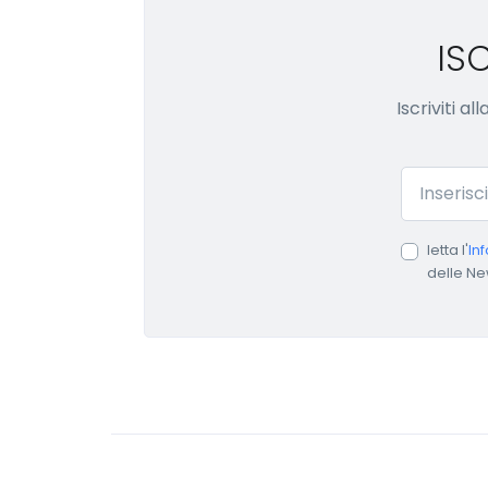
IS
Iscriviti a
Email
letta l'
In
delle Ne