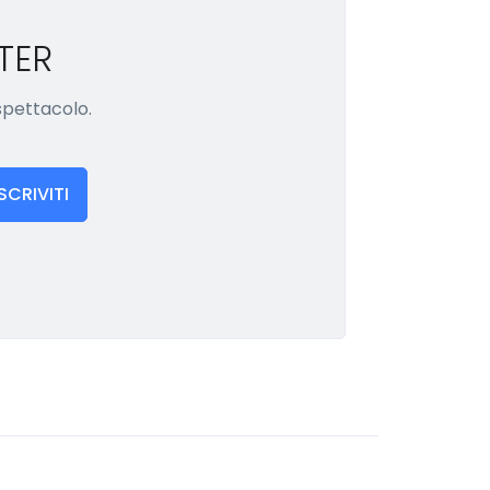
TER
 spettacolo.
ISCRIVITI