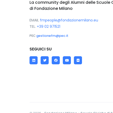
La community degli Alumni delle Scuole 
di Fondazione Milano
EMAIL
fmpeople@fondazionemilano.eu
TEL.
+39 02 971521
PEC
gestionefm@pec.it
SEGUICI SU
LinkedIn
Twitter
Facebook
YouTube
Flickr