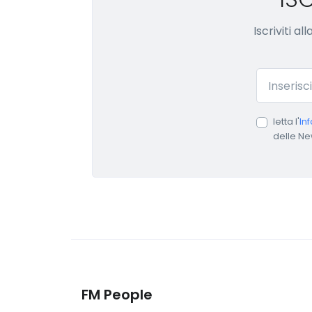
Iscriviti a
Email
letta l'
In
delle Ne
FM People