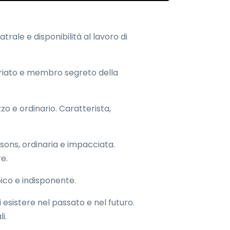
trale e disponibilità al lavoro di
uariato e membro segreto della
zzo e ordinario. Caratterista,
rsons, ordinaria e impacciata.
e.
oico e indisponente.
sistere nel passato e nel futuro.
i.