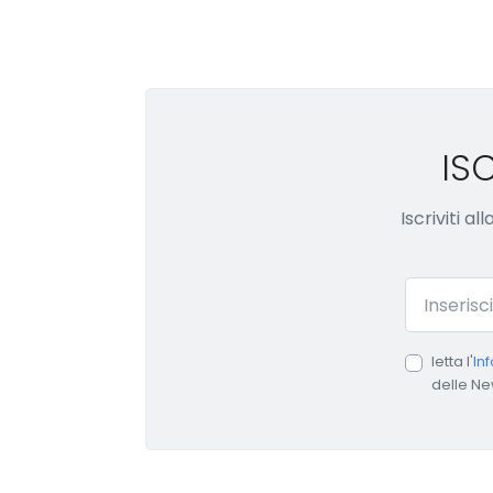
IS
Iscriviti a
Email
letta l'
In
delle Ne