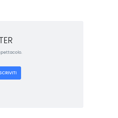
TER
 spettacolo.
ISCRIVITI