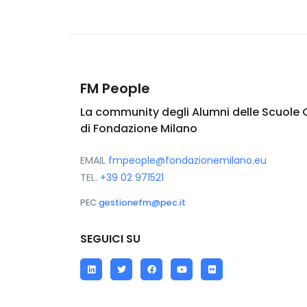
FM People
La community degli Alumni delle Scuole 
di Fondazione Milano
EMAIL
fmpeople@fondazionemilano.eu
TEL.
+39 02 971521
PEC
gestionefm@pec.it
SEGUICI SU
LinkedIn
Twitter
Facebook
YouTube
Flickr