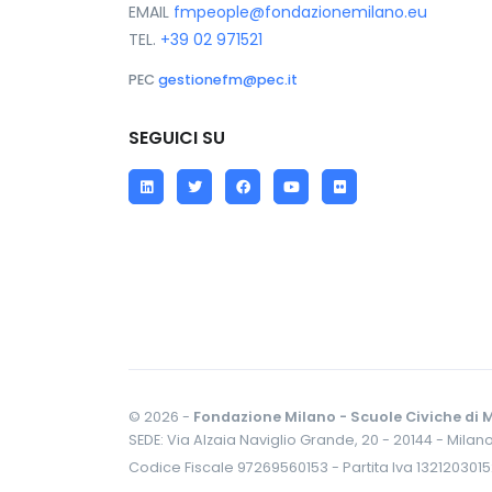
EMAIL
fmpeople@fondazionemilano.eu
TEL.
+39 02 971521
PEC
gestionefm@pec.it
SEGUICI SU
LinkedIn
Twitter
Facebook
YouTube
Flickr
© 2026 -
Fondazione Milano - Scuole Civiche di M
SEDE: Via Alzaia Naviglio Grande, 20 - 20144 - Milan
Codice Fiscale 97269560153 - Partita Iva 132120301