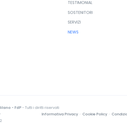
TESTIMONIAL
SOSTENITORI
SERVIZI
NEWS
ilano - FdP
- Tutti i diritti riservati
o
Informativa Privacy ·
Cookie Policy ·
Condizio
52