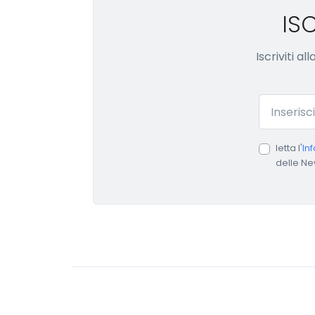
IS
Iscriviti a
Email
letta l'
In
delle Ne