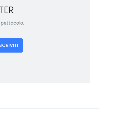
TER
 spettacolo.
ISCRIVITI