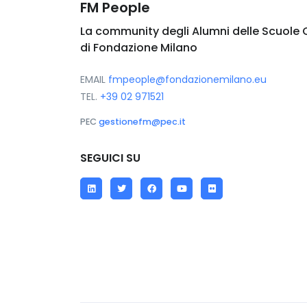
FM People
La community degli Alumni delle Scuole 
di Fondazione Milano
EMAIL
fmpeople@fondazionemilano.eu
TEL.
+39 02 971521
PEC
gestionefm@pec.it
SEGUICI SU
LinkedIn
Twitter
Facebook
YouTube
Flickr