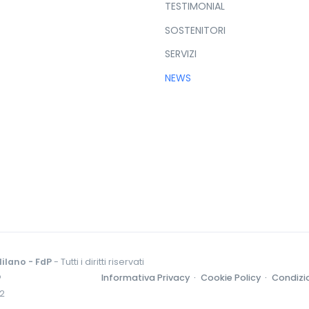
TESTIMONIAL
SOSTENITORI
SERVIZI
NEWS
ilano - FdP
- Tutti i diritti riservati
o
Informativa Privacy ·
Cookie Policy ·
Condizio
52