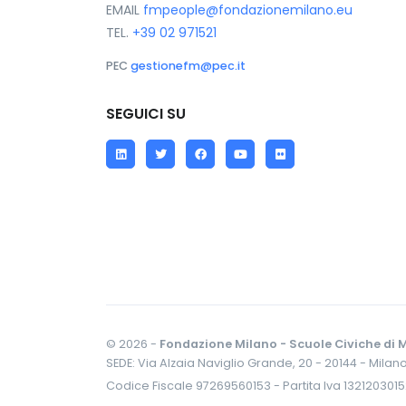
EMAIL
fmpeople@fondazionemilano.eu
TEL.
+39 02 971521
PEC
gestionefm@pec.it
SEGUICI SU
LinkedIn
Twitter
Facebook
YouTube
Flickr
© 2026 -
Fondazione Milano - Scuole Civiche di M
SEDE: Via Alzaia Naviglio Grande, 20 - 20144 - Milan
Codice Fiscale 97269560153 - Partita Iva 132120301