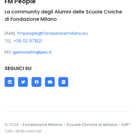
FM People
La community degli Alumni delle Scuole Civiche
di Fondazione Milano
EMAIL
fmpeople@fondazionemilano.eu
TEL.
+39 02 971521
PEC
gestionefm@pec.it
SEGUICI SU
LinkedIn
Twitter
Facebook
YouTube
Flickr
© 2026 -
Fondazione Milano - Scuole Civiche di Milano - FdP
-
Tutti i diritti riservati