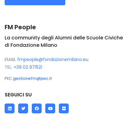
FM People
La community degli Alumni delle Scuole Civiche
di Fondazione Milano
EMAIL
fmpeople@fondazionemilano.eu
TEL.
+39 02 971521
PEC
gestionefm@pec.it
SEGUICI SU
LinkedIn
Twitter
Facebook
YouTube
Flickr