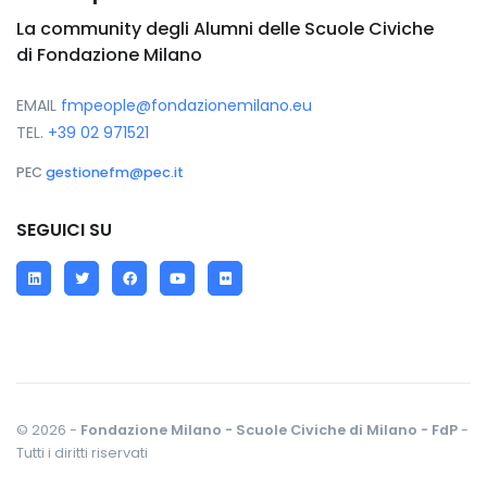
La community degli Alumni delle Scuole Civiche
di Fondazione Milano
EMAIL
fmpeople@fondazionemilano.eu
TEL.
+39 02 971521
PEC
gestionefm@pec.it
SEGUICI SU
LinkedIn
Twitter
Facebook
YouTube
Flickr
© 2026 -
Fondazione Milano - Scuole Civiche di Milano - FdP
-
Tutti i diritti riservati