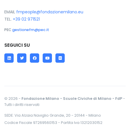
EMAIL
fmpeople@fondazionemilano.eu
TEL.
+39 02 971521
PEC
gestionefm@pec.it
SEGUICI SU
LinkedIn
Twitter
Facebook
YouTube
Flickr
© 2026 -
Fondazione Milano - Scuole Civiche di Milano - FdP
-
Tutti i diritti riservati
SEDE: Via Alzaia Naviglio Grande, 20 - 20144 - Milano
Codice Fiscale 97269560153 - Partita Iva 13212030152