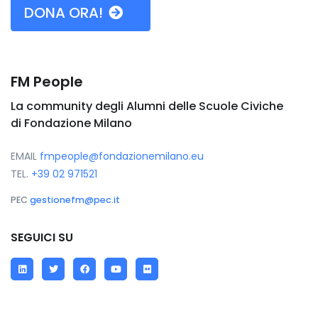
DONA ORA!
FM People
La community degli Alumni delle Scuole Civiche
di Fondazione Milano
EMAIL
fmpeople@fondazionemilano.eu
TEL.
+39 02 971521
PEC
gestionefm@pec.it
SEGUICI SU
LinkedIn
Twitter
Facebook
YouTube
Flickr