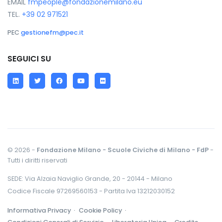
EMAIL
fmpeople@fondazionemilano.eu
TEL.
+39 02 971521
PEC
gestionefm@pec.it
SEGUICI SU
LinkedIn
Twitter
Facebook
YouTube
Flickr
© 2026 -
Fondazione Milano - Scuole Civiche di Milano - FdP
-
Tutti i diritti riservati
SEDE: Via Alzaia Naviglio Grande, 20 - 20144 - Milano
Codice Fiscale 97269560153 - Partita Iva 13212030152
Informativa Privacy ·
Cookie Policy ·