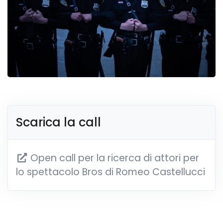
Scarica la call
Open call per la ricerca di attori per
lo spettacolo Bros di Romeo Castellucci