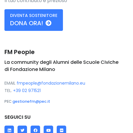
Il tuo contributo è prezioso
DIVENTA SOSTENITORE
DONA ORA!
FM People
La community degli Alumni delle Scuole Civiche
di Fondazione Milano
EMAIL
fmpeople@fondazionemilano.eu
TEL.
+39 02 971521
PEC
gestionefm@pec.it
SEGUICI SU
LinkedIn
Twitter
Facebook
YouTube
Flickr