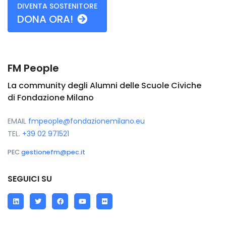
DIVENTA SOSTENITORE
DONA ORA!
FM People
La community degli Alumni delle Scuole Civiche
di Fondazione Milano
EMAIL
fmpeople@fondazionemilano.eu
TEL.
+39 02 971521
PEC
gestionefm@pec.it
SEGUICI SU
LinkedIn
Twitter
Facebook
YouTube
Flickr