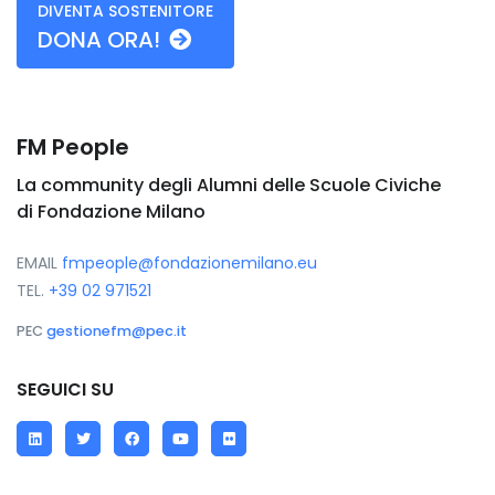
DIVENTA SOSTENITORE
DONA ORA!
FM People
La community degli Alumni delle Scuole Civiche
di Fondazione Milano
EMAIL
fmpeople@fondazionemilano.eu
TEL.
+39 02 971521
PEC
gestionefm@pec.it
SEGUICI SU
LinkedIn
Twitter
Facebook
YouTube
Flickr