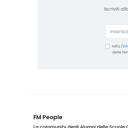
Iscriviti a
Email
letta l'
In
delle Ne
FM People
La community degli Alumni delle Scuole 