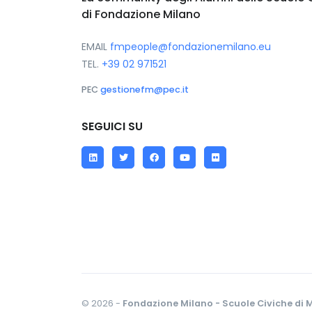
di Fondazione Milano
EMAIL
fmpeople@fondazionemilano.eu
TEL.
+39 02 971521
PEC
gestionefm@pec.it
SEGUICI SU
LinkedIn
Twitter
Facebook
YouTube
Flickr
© 2026 -
Fondazione Milano - Scuole Civiche di M