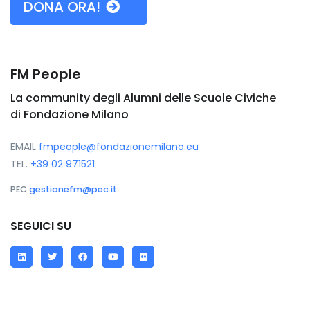
DONA ORA!
FM People
La community degli Alumni delle Scuole Civiche
di Fondazione Milano
EMAIL
fmpeople@fondazionemilano.eu
TEL.
+39 02 971521
PEC
gestionefm@pec.it
SEGUICI SU
LinkedIn
Twitter
Facebook
YouTube
Flickr