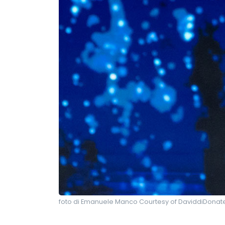
foto di Emanuele Manco Courtesy of DaviddiDonate