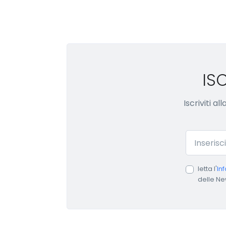
IS
Iscriviti a
Email
letta l'
In
delle Ne