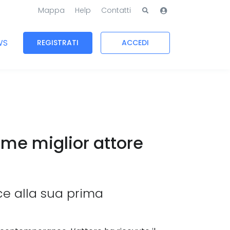
Mappa
Help
Contatti
WS
REGISTRATI
ACCEDI
ome miglior attore
nce alla sua prima