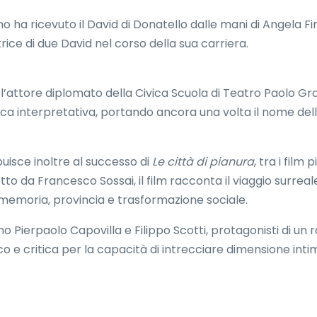
o ha ricevuto il David di Donatello dalle mani di Angela Fi
trice di due David nel corso della sua carriera.
’attore diplomato della Civica Scuola di Teatro Paolo Gr
ca interpretativa, portando ancora una volta il nome della
buisce inoltre al successo di
Le città di pianura
, tra i film
etto da Francesco Sossai, il film racconta il viaggio surrea
memoria, provincia e trasformazione sociale.
 Pierpaolo Capovilla e Filippo Scotti, protagonisti di un 
 e critica per la capacità di intrecciare dimensione inti