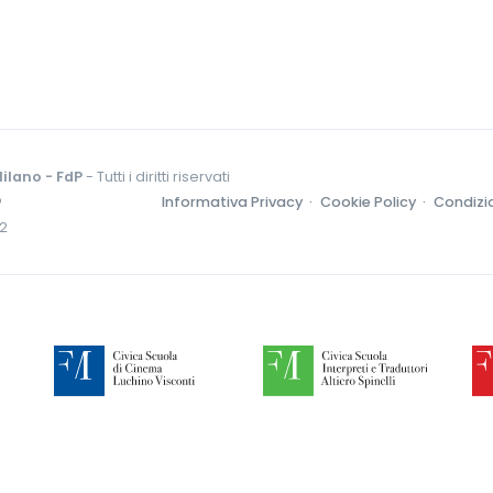
ilano - FdP
- Tutti i diritti riservati
o
Informativa Privacy ·
Cookie Policy ·
Condizio
52