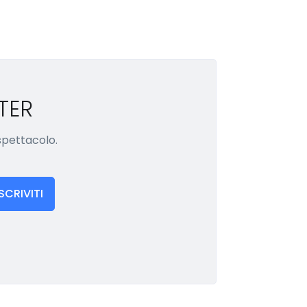
TER
 spettacolo.
ISCRIVITI