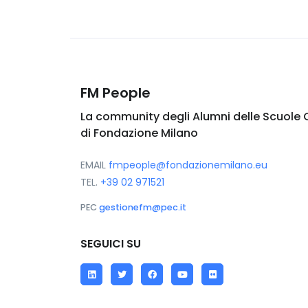
FM People
La community degli Alumni delle Scuole 
di Fondazione Milano
EMAIL
fmpeople@fondazionemilano.eu
TEL.
+39 02 971521
PEC
gestionefm@pec.it
SEGUICI SU
LinkedIn
Twitter
Facebook
YouTube
Flickr