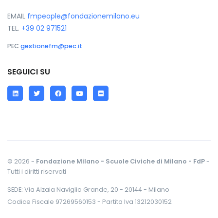
EMAIL
fmpeople@fondazionemilano.eu
TEL.
+39 02 971521
PEC
gestionefm@pec.it
SEGUICI SU
LinkedIn
Twitter
Facebook
YouTube
Flickr
© 2026 -
Fondazione Milano - Scuole Civiche di Milano - FdP
-
Tutti i diritti riservati
SEDE: Via Alzaia Naviglio Grande, 20 - 20144 - Milano
Codice Fiscale 97269560153 - Partita Iva 13212030152