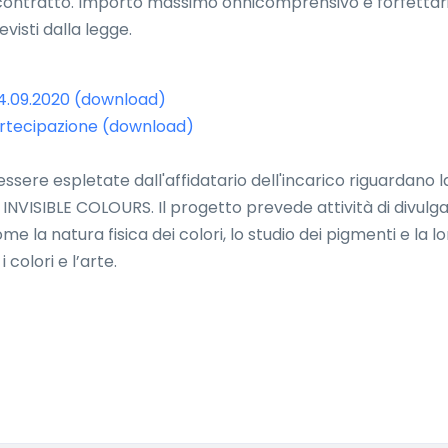
l contratto. Importo massimo onnicomprensivo e forfettari
visti dalla legge.
 14.09.2020 (download)
artecipazione (download)
essere espletate dall'affidatario dell'incarico riguardano la
o INVISIBLE COLOURS. Il progetto prevede attività di divul
me la natura fisica dei colori, lo studio dei pigmenti e la 
 colori e l’arte.