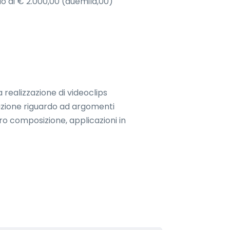
o di € 2.000,00 (duemila,00)
 realizzazione di videoclips
gazione riguardo ad argomenti
loro composizione, applicazioni in