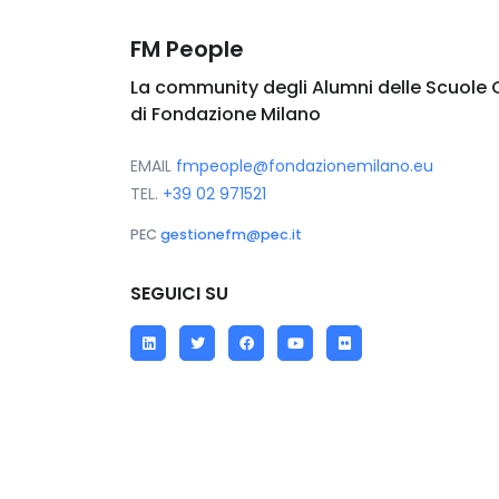
FM People
La community degli Alumni delle Scuole 
di Fondazione Milano
EMAIL
fmpeople@fondazionemilano.eu
TEL.
+39 02 971521
PEC
gestionefm@pec.it
SEGUICI SU
LinkedIn
Twitter
Facebook
YouTube
Flickr