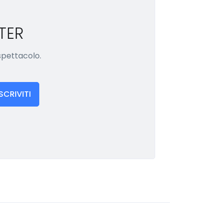
TER
 spettacolo.
ISCRIVITI