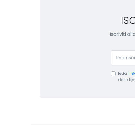
IS
Iscriviti a
Email
letta l'
In
delle Ne