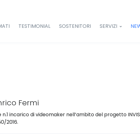
MATI
TESTIMONIAL
SOSTENITORI
SERVIZI
NE
nrico Fermi
re n.1 incarico di videomaker nell’ambito del progetto INVI
 50/2016.