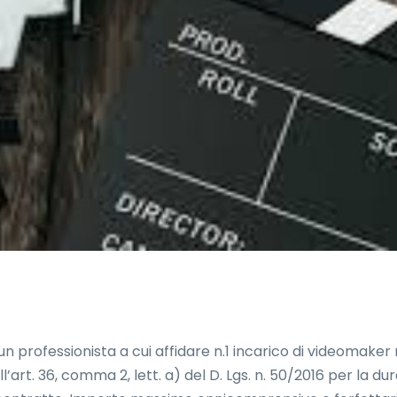
 professionista a cui affidare n.1 incarico di videomaker 
ell’art. 36, comma 2, lett. a) del D. Lgs. n. 50/2016 per la d