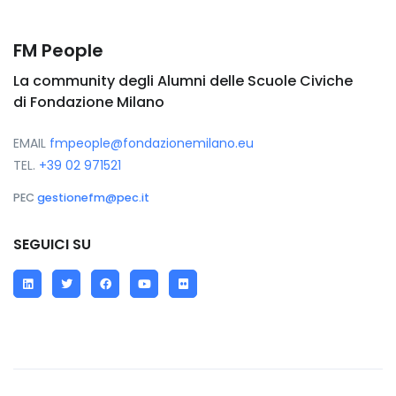
FM People
La community degli Alumni delle Scuole Civiche
di Fondazione Milano
EMAIL
fmpeople@fondazionemilano.eu
TEL.
+39 02 971521
PEC
gestionefm@pec.it
SEGUICI SU
LinkedIn
Twitter
Facebook
YouTube
Flickr