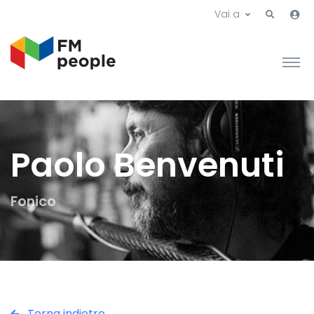
Vai a
Paolo Benvenuti
Fonico
Torna indietro