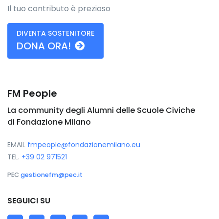
Il tuo contributo è prezioso
DIVENTA SOSTENITORE
DONA ORA!
FM People
La community degli Alumni delle Scuole Civiche
di Fondazione Milano
EMAIL
fmpeople@fondazionemilano.eu
TEL.
+39 02 971521
PEC
gestionefm@pec.it
SEGUICI SU
LinkedIn
Twitter
Facebook
YouTube
Flickr